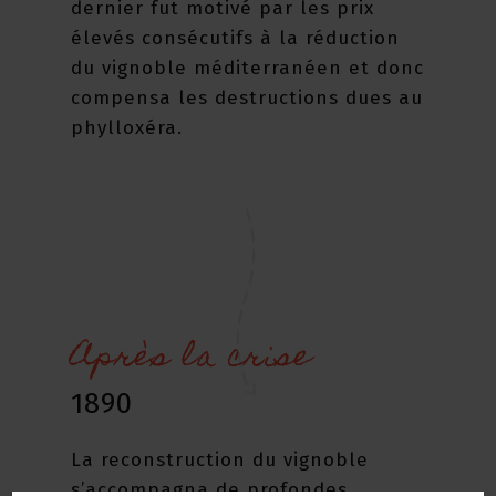
dernier fut motivé par les prix
élevés consécutifs à la réduction
du vignoble méditerranéen et donc
compensa les destructions dues au
phylloxéra.
Après la crise
1890
La reconstruction du vignoble
s’accompagna de profondes