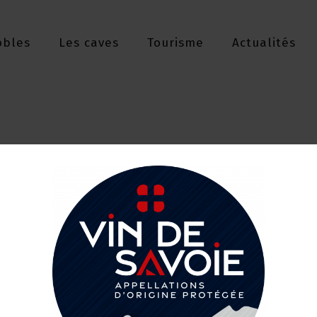
obles
Les caves
Tourisme
Actualités