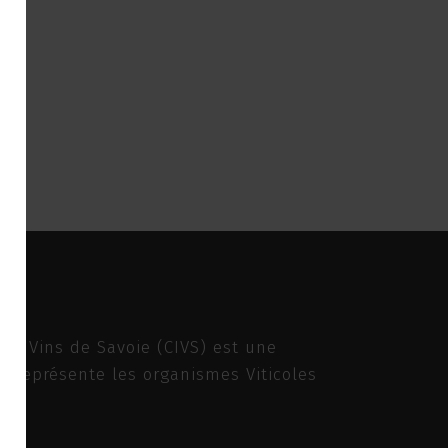
des Vins de Savoie (CIVS) est une
ui représente les organismes Viticoles