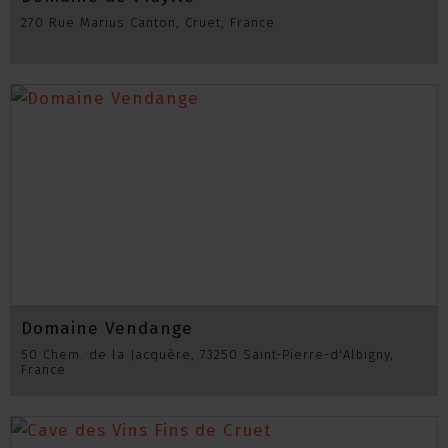
270 Rue Marius Canton, Cruet, France
Domaine Vendange
50 Chem. de la Jacquère, 73250 Saint-Pierre-d'Albigny,
France