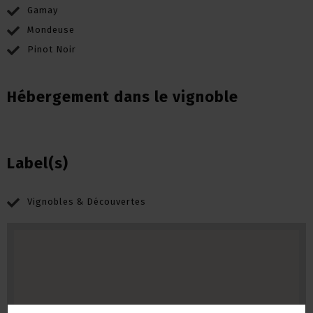
Gamay
Mondeuse
Pinot Noir
Hébergement dans le vignoble
Label(s)
Vignobles & Découvertes