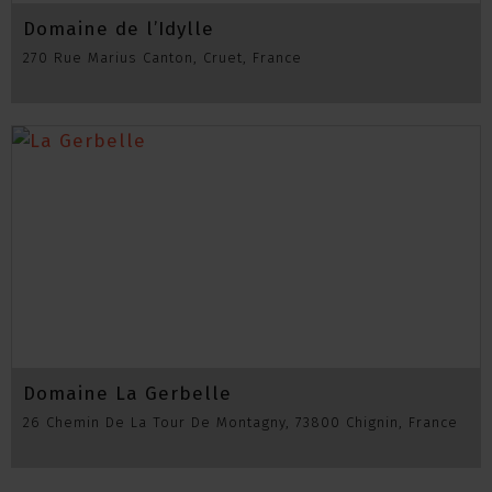
Domaine de l’Idylle
270 Rue Marius Canton, Cruet, France
Domaine La Gerbelle
26 Chemin De La Tour De Montagny, 73800 Chignin, France