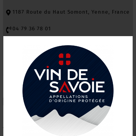
1187 Route du Haut Somont, Yenne, France
04 79 36 78 01
jeanjacques.masson@yahoo.fr
Retour à l’annuaire
Autres vignerons