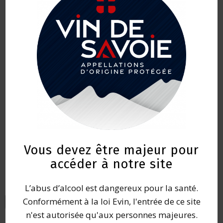
106 Chemin de Vallieres, Jongieux, France
04 79 44 02 35
jacquin4@wanadoo.fr
Vous devez être majeur pour
accéder à notre site
L’abus d’alcool est dangereux pour la santé.
Conformément à la loi Evin, l'entrée de ce site
Retour à l’annuaire
n'est autorisée qu'aux personnes majeures.