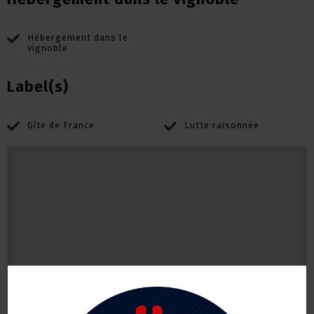
Hébergement dans le
vignoble
Label(s)
Gîte de France
Lutte raisonnée